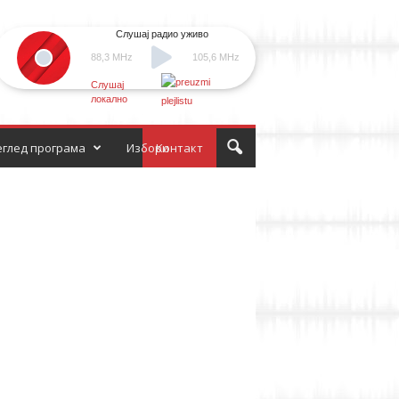
Слушај радио уживо
88,3 MHz
105,6 MHz
Слушај
локално
глед програма
Избори
Контакт