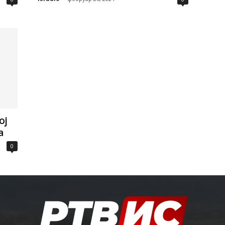
ој
а
0