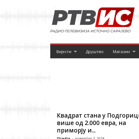
Р
а
д
и
о
-
т
е
Вијести
Друштво
Магазин
л
е
в
и
з
и
ј
а
Квадрат стана у Подгориц
више од 2.000 евра, на
приморју и...
ISradio
-
новембар 3, 2024