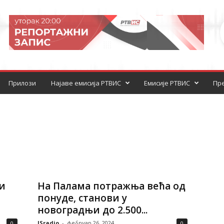
Прилози
Најаве емисија РТВИС
Емисије РТВИС
Пре
и
На Палама потражња већа од
понуде, станови у
новоградњи до 2.500...
ISradio
-
фебруар 26, 2024
0
0