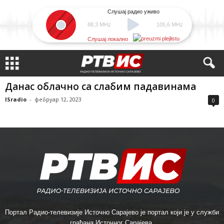
Слушај радио уживо
88,3 MHz
105,6 MHz
Слушај локално
Данас облачно са слабим падавинама
ISradio
-
фебруар 12, 2023
0
Портал Радио-телевизије Источно Сарајево је портал који је у служби
грађана Источног Сарајева.