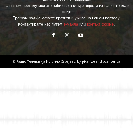
На нашем порталу можете наћи све важније вијести из нашег града и
регије.
Програм радија можете пратити и уживо на нашем порталу.
Контактирајте нас путем
е-маила
или
контакт форме
.
© Радио Телевизија Источно Сарајево, by
pixerize
and
pcenter.ba