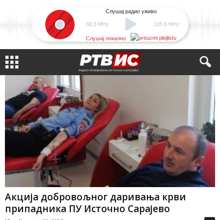
Слушај радио уживо
88,3 MHz
105,6 MHz
Слушај локално
Акција добровољног даривања крви
припадника ПУ Источно Сарајево