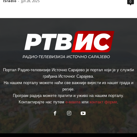
ISradio
-
јул 28, 2025
0
Портал Радио-телевизије Источно Сарајево је портал који је у служби
грађана Источног Сарајева.
На нашем порталу можете наћи све важније вијести из нашег града и
регије.
Програм радија можете пратити и уживо на нашем порталу.
Контактирајте нас путем
е-маила
или
контакт форме
.