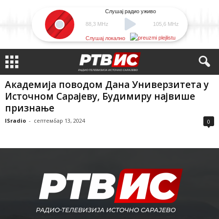
Слушај радио уживо
88,3 MHz
105,6 MHz
Слушај локално
Академија поводом Дана Универзитета у
Источном Сарајеву, Будимиру највише
признање
ISradio
-
септембар 13, 2024
0