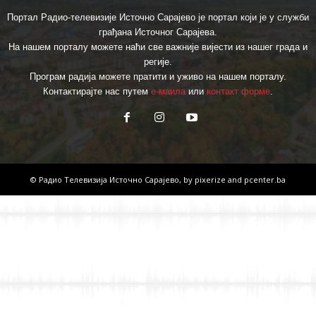
Портал Радио-телевизије Источно Сарајево је портал који је у служби
грађана Источног Сарајева.
На нашем порталу можете наћи све важније вијести из нашег града и
регије.
Програм радија можете пратити и уживо на нашем порталу.
Контактирајте нас путем
е-маила
или
контакт форме
.
© Радио Телевизија Источно Сарајево, by
pixerize
and
pcenter.ba