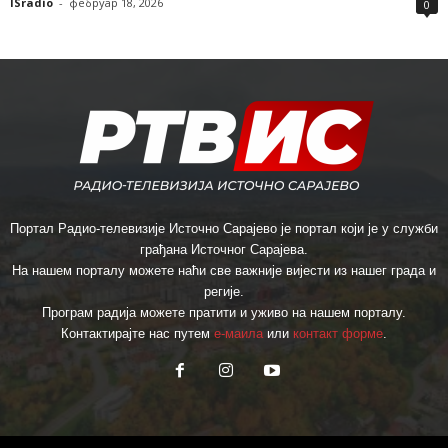
ISradio
-
фебруар 18, 2026
0
Портал Радио-телевизије Источно Сарајево је портал који је у служби
грађана Источног Сарајева.
На нашем порталу можете наћи све важније вијести из нашег града и
регије.
Програм радија можете пратити и уживо на нашем порталу.
Контактирајте нас путем
е-маила
или
контакт форме
.