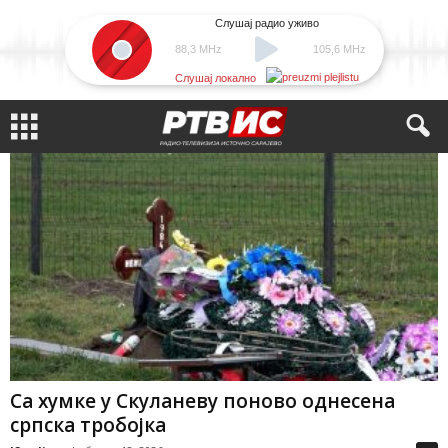
Слушај радио уживо
88,3 MHz
105,6 MHz
Слушај локално
Са хумке у Скуланеву поново однесена
српска тробојка