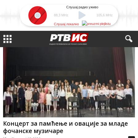
Слушај радио уживо
88,3 MHz
105,6 MHz
Слушај локално
Концерт за памћење и овације за младе
фочанске музичаре