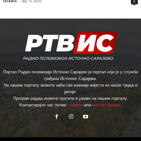
ISradio
-
мај 15, 2026
0
Портал Радио-телевизије Источно Сарајево је портал који је у служби
грађана Источног Сарајева.
На нашем порталу можете наћи све важније вијести из нашег града и
регије.
Програм радија можете пратити и уживо на нашем порталу.
Контактирајте нас путем
е-маила
или
контакт форме
.