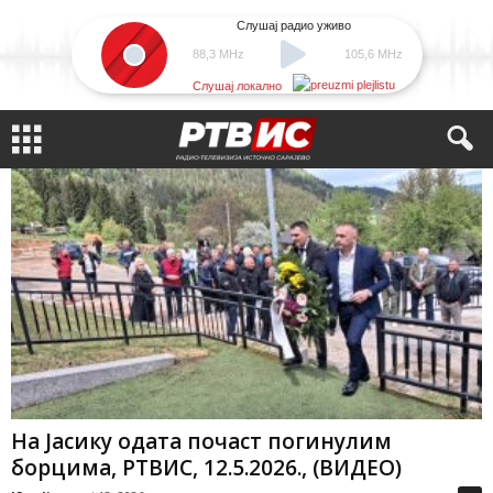
Слушај радио уживо
88,3 MHz
105,6 MHz
Слушај локално
На Јасику одата почаст погинулим
борцима, РТВИС, 12.5.2026., (ВИДЕО)