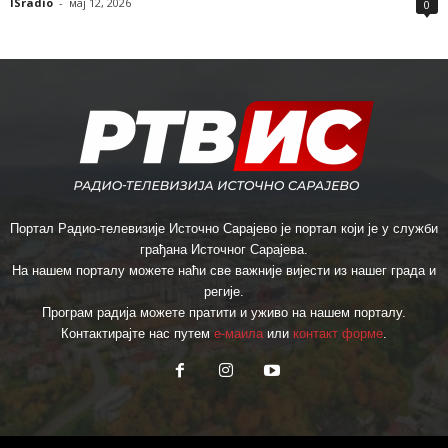
ISradio
-
мај 12, 2026
0
Портал Радио-телевизије Источно Сарајево је портал који је у служби
грађана Источног Сарајева.
На нашем порталу можете наћи све важније вијести из нашег града и
регије.
Програм радија можете пратити и уживо на нашем порталу.
Контактирајте нас путем
е-маила
или
контакт форме
.