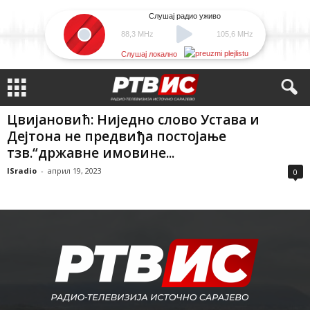
Слушај радио уживо
88,3 MHz
105,6 MHz
Слушај локално
Цвијановић: Ниједно слово Устава и
Дејтона не предвиђа постојање
тзв.“државне имовине...
ISradio
-
април 19, 2023
0