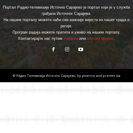
Портал Радио-телевизије Источно Сарајево је портал који је у служби
грађана Источног Сарајева.
На нашем порталу можете наћи све важније вијести из нашег града и
регије.
Програм радија можете пратити и уживо на нашем порталу.
Контактирајте нас путем
е-маила
или
контакт форме
.
© Радио Телевизија Источно Сарајево, by
pixerize
and
pcenter.ba