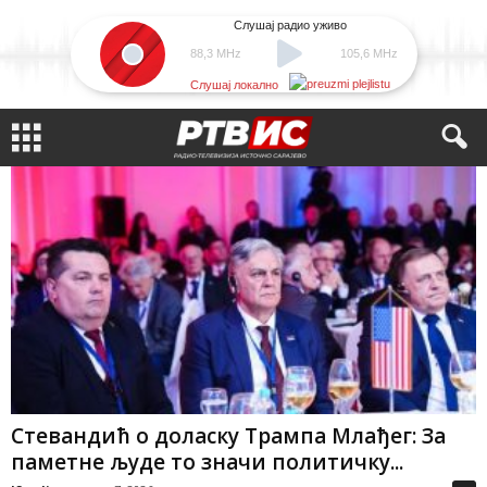
Слушај радио уживо
88,3 MHz
105,6 MHz
Слушај локално
Стевандић о доласку Трампа Млађег: За
паметне људе то значи политичку...