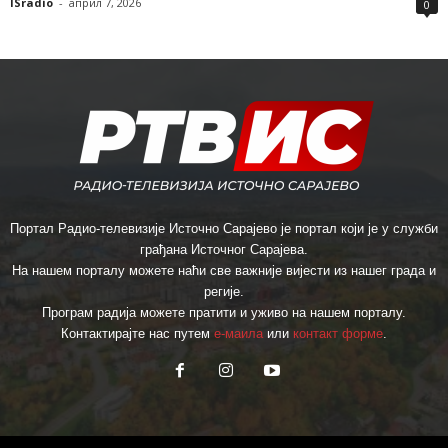
ISradio
-
април 7, 2026
0
Портал Радио-телевизије Источно Сарајево је портал који је у служби
грађана Источног Сарајева.
На нашем порталу можете наћи све важније вијести из нашег града и
регије.
Програм радија можете пратити и уживо на нашем порталу.
Контактирајте нас путем
е-маила
или
контакт форме
.