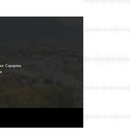
ог Сарајева.
е.