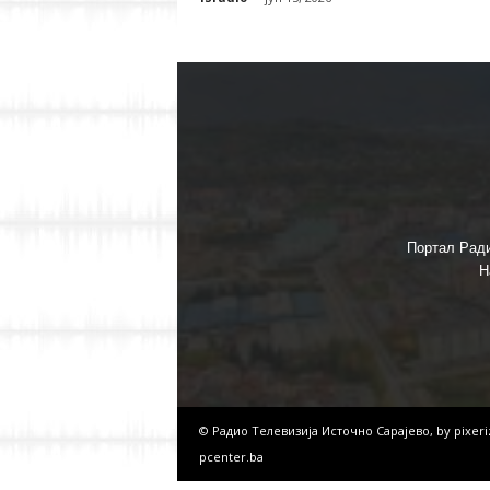
Портал Ради
Н
© Радио Телевизија Источно Сарајево, by
pixer
pcenter.ba