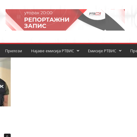
Прилози
Најаве емисија РТВИС
Емисије РТВИС
Пре
0