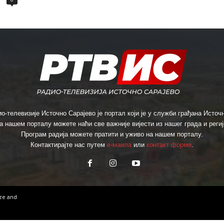
о-телевизије Источно Сарајево је портал који је у служби грађана Источн
а нашем порталу можете наћи све важније вијести из нашег града и региј
Програм радија можете пратити и уживо на нашем порталу.
Контактирајте нас путем
е-маила
или
контакт форме
.
ize
and