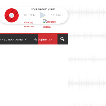
Слушај радио уживо
88,3 MHz
105,6 MHz
Слушај
локално
глед програма
Избори
Контакт