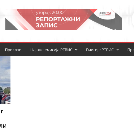
Прилози
Најаве емисија РТВИС
Емисије РТВИС
Пре
г
ули