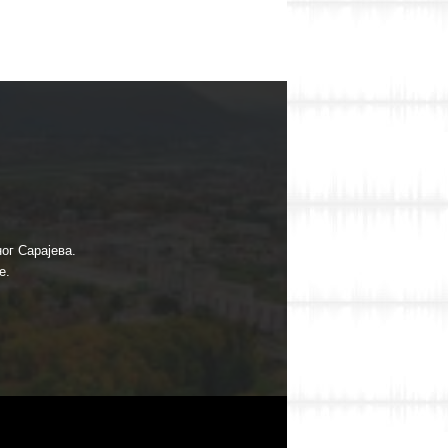
ог Сарајева.
е.