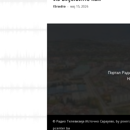
ISradio
-
мај 15, 2026
Портал Ради
Н
© Радио Телевизија Источно Сарајево, by
pixer
pcenter.ba