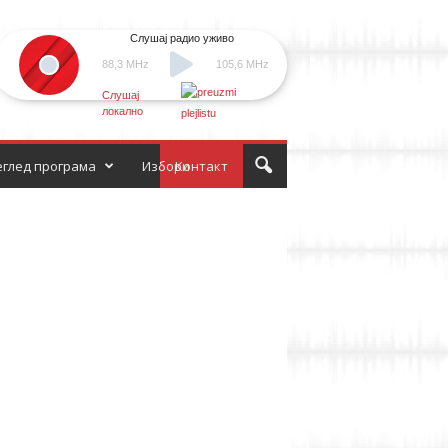
Слушај радио уживо
88,3 MHz
105,6 MHz
Слушај
локално
глед програма
Избори
Контакт