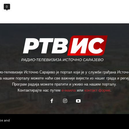
0
о-телевизије Источно Сарајево је портал који је у служби грађана Источн
а нашем порталу можете наћи све важније вијести из нашег града и региј
Програм радија можете пратити и уживо на нашем порталу.
Контактирајте нас путем
е-маила
или
контакт форме
.
ize
and