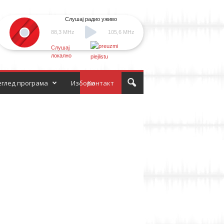
Слушај радио уживо
88,3 MHz
105,6 MHz
Слушај
локално
глед програма
Избори
Контакт