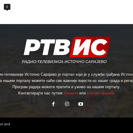
0
о-телевизије Источно Сарајево је портал који је у служби грађана Источн
а нашем порталу можете наћи све важније вијести из нашег града и региј
Програм радија можете пратити и уживо на нашем порталу.
Контактирајте нас путем
е-маила
или
контакт форме
.
ize
and