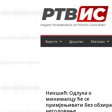
Р
а
д
и
о
-
т
е
Вијести
Друштво
Магазин
л
е
в
и
з
и
ј
а
Никшић: Одлука о
минималцу ће се
примјењивати без обзира
негодовање...