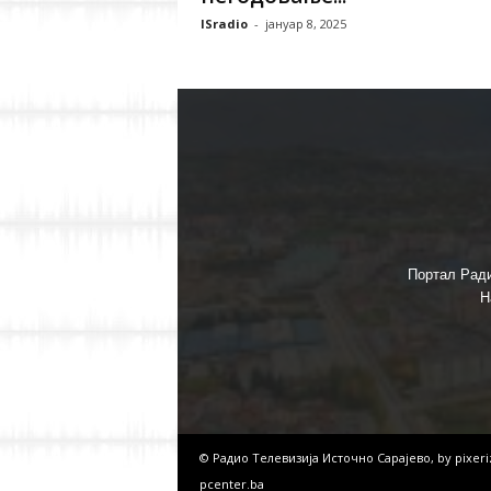
ISradio
-
јануар 8, 2025
Портал Ради
Н
© Радио Телевизија Источно Сарајево, by
pixer
pcenter.ba