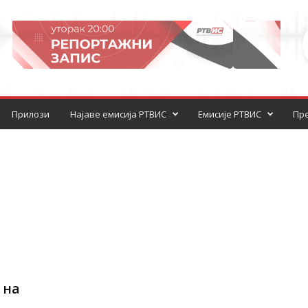
Прилози
Најаве емисија РТВИС
Емисије РТВИС
Пре
 на