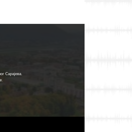
ог Сарајева.
е.