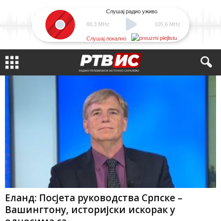
Слушај радио уживо
88,3 MHz
105,6 MHz
Слушај локално
Еланд: Посјета руководства Српске –
Вашингтону, историјски искорак у