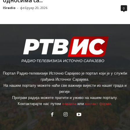
односима са...
ISradio
-
фебруар 20, 2026
0
Портал Радио-телевизије Источно Сарајево је портал који је у служби
грађана Источног Сарајева.
На нашем порталу можете наћи све важније вијести из нашег града и
регије.
Програм радија можете пратити и уживо на нашем порталу.
Контактирајте нас путем
е-маила
или
контакт форме
.