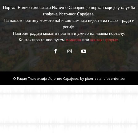
Портал Радио-телевизије Источно Сарајево је портал који је у служби
грађана Источног Сарајева.
На нашем порталу можете наћи све важније вијести из нашег града и
регије.
Програм радија можете пратити и уживо на нашем порталу.
Контактирајте нас путем
е-маила
или
контакт форме
.
© Радио Телевизија Источно Сарајево, by
pixerize
and
pcenter.ba