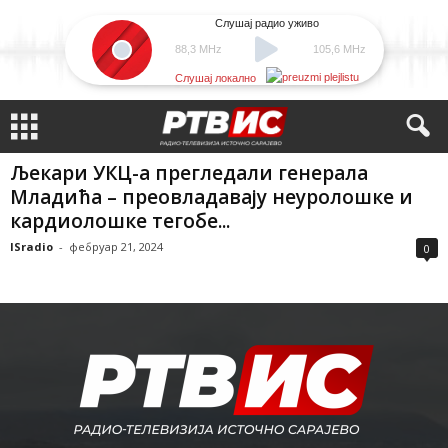
Слушај радио уживо
88,3 MHz
105,6 MHz
Слушај локално
Љекари УКЦ-а прегледали генерала
Младића – преовладавају неуролошке и
кардиолошке тегобе...
ISradio
-
фебруар 21, 2024
0