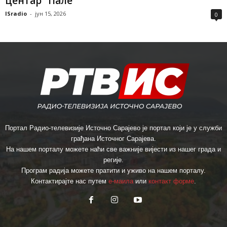
центар“ Пале
ISradio
-
јун 15, 2026
0
Портал Радио-телевизије Источно Сарајево је портал који је у служби
грађана Источног Сарајева.
На нашем порталу можете наћи све важније вијести из нашег града и
регије.
Програм радија можете пратити и уживо на нашем порталу.
Контактирајте нас путем
е-маила
или
контакт форме
.