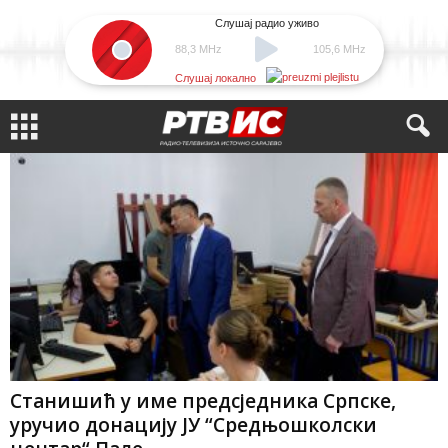
Слушај радио уживо
88,3 MHz
105,6 MHz
Слушај локално
Станишић у име предсједника Српске,
уручио донацију ЈУ “Средњошколски