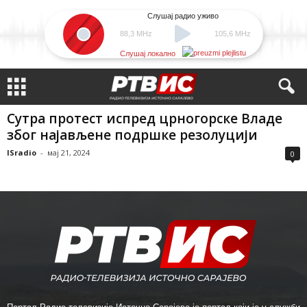
Слушај радио уживо
88,3 MHz
105,6 MHz
Слушај локално
Сутра протест испред црногорске Владе
због најављене подршке резолуцији
ISradio
-
мај 21, 2024
0