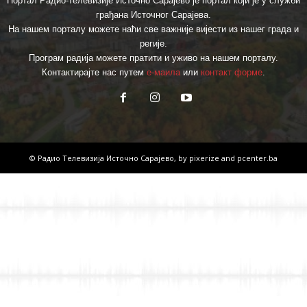
Портал Радио-телевизије Источно Сарајево је портал који је у служби
грађана Источног Сарајева.
На нашем порталу можете наћи све важније вијести из нашег града и
регије.
Програм радија можете пратити и уживо на нашем порталу.
Контактирајте нас путем
е-маила
или
контакт форме
.
© Радио Телевизија Источно Сарајево, by
pixerize
and
pcenter.ba