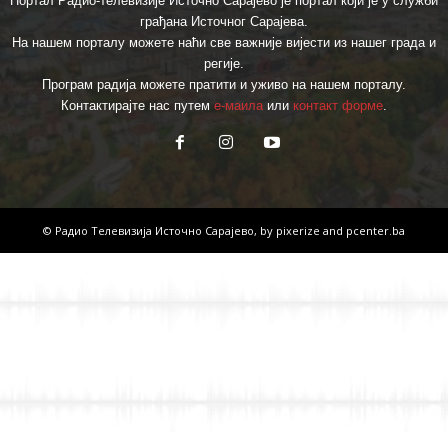
Портал Радио-телевизије Источно Сарајево је портал који је у служби
грађана Источног Сарајева.
На нашем порталу можете наћи све важније вијести из нашег града и
регије.
Програм радија можете пратити и уживо на нашем порталу.
Контактирајте нас путем
е-маила
или
контакт форме
.
© Радио Телевизија Источно Сарајево, by
pixerize
and
pcenter.ba