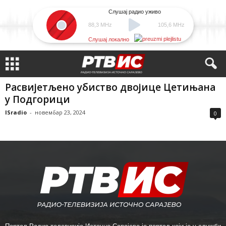
Слушај радио уживо
88,3 MHz
105,6 MHz
Слушај локално
Расвијетљено убиство двојице Цетињана
у Подгорици
ISradio
-
новембар 23, 2024
0