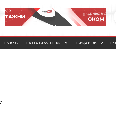
Прилози
Најаве емисија РТВИС
Емисије РТВИС
Пре
а