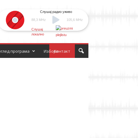
Слушај радио уживо
88,3 MHz
105,6 MHz
Слушај
локално
глед програма
Избори
Контакт