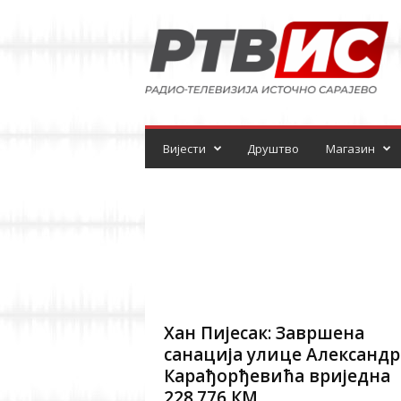
Р
а
д
и
о
-
т
е
Вијести
Друштво
Магазин
л
е
в
и
з
и
ј
а
Хан Пијесак: Завршена
санација улице Александр
Карађорђевића вриједна
228.776 КМ