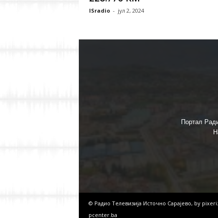
ISradio
-
јул 2, 2024
Портал Ради
Н
© Радио Телевизија Источно Сарајево, by
pixer
pcenter.ba