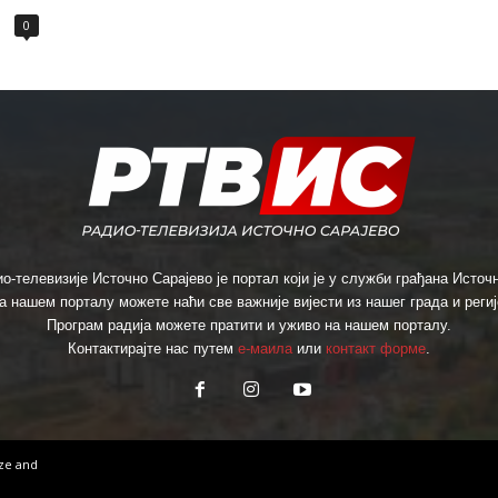
0
о-телевизије Источно Сарајево је портал који је у служби грађана Источн
а нашем порталу можете наћи све важније вијести из нашег града и региј
Програм радија можете пратити и уживо на нашем порталу.
Контактирајте нас путем
е-маила
или
контакт форме
.
ize
and