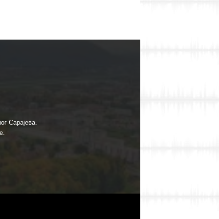
ог Сарајева.
е.