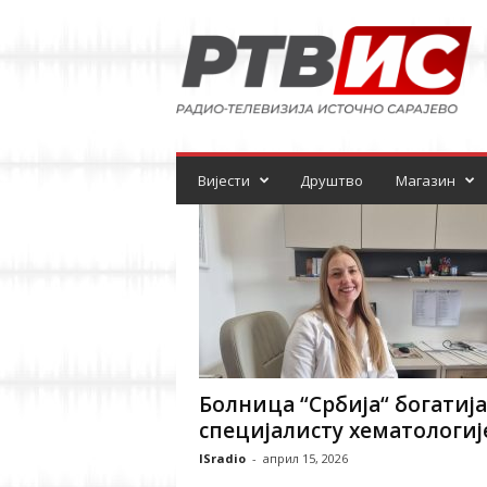
Р
а
д
и
о
-
т
е
Вијести
Друштво
Магазин
л
е
в
и
з
и
ј
а
Болница “Србија“ богатија
специјалисту хематологиј
ISradio
-
април 15, 2026