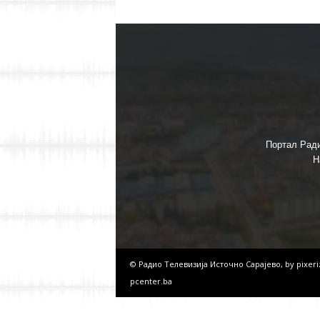
Портал Ради
Н
© Радио Телевизија Источно Сарајево, by
pixer
pcenter.ba