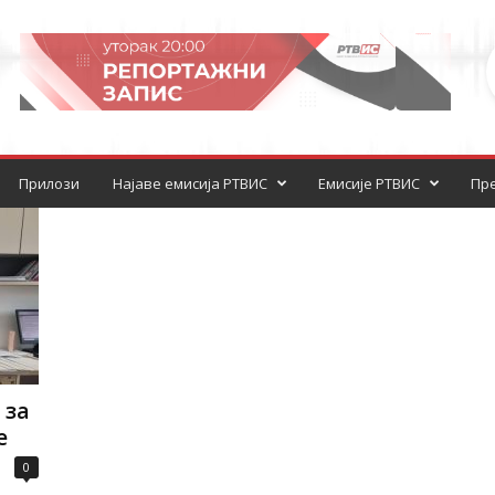
Прилози
Најаве емисија РТВИС
Емисије РТВИС
Пре
 за
е
0