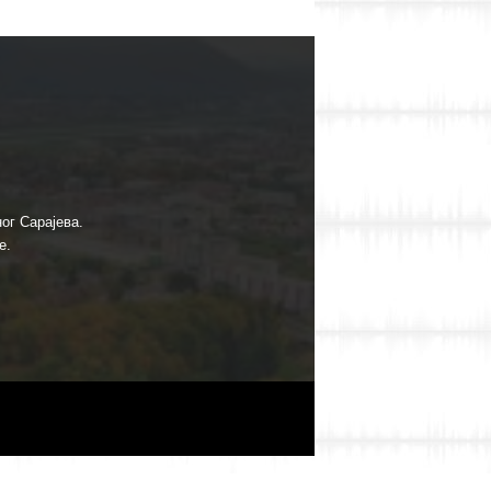
ог Сарајева.
е.