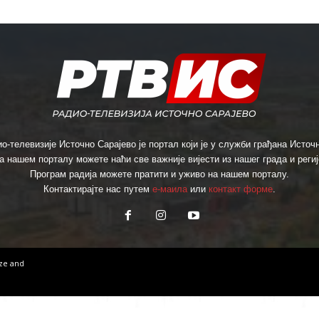
о-телевизије Источно Сарајево је портал који је у служби грађана Источн
а нашем порталу можете наћи све важније вијести из нашег града и региј
Програм радија можете пратити и уживо на нашем порталу.
Контактирајте нас путем
е-маила
или
контакт форме
.
ize
and