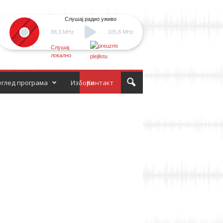
Слушај радио уживо
88,3 MHz
105,6 MHz
Слушај
локално
глед програма
Избори
Контакт