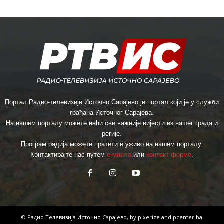
Портал Радио-телевизије Источно Сарајево је портал који је у служби
грађана Источног Сарајева.
На нашем порталу можете наћи све важније вијести из нашег града и
регије.
Програм радија можете пратити и уживо на нашем порталу.
Контактирајте нас путем
е-маила
или
контакт форме
.
© Радио Телевизија Источно Сарајево, by
pixerize
and
pcenter.ba