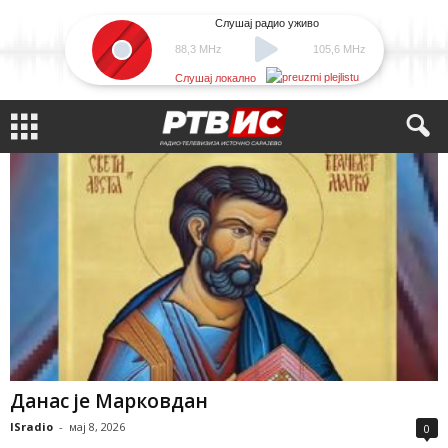
Слушај радио уживо
88,3 MHz
105,6 MHz
Слушај локално
Данас је Марковдан
ISradio
-
мај 8, 2026
0