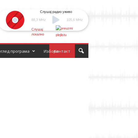
Слушај радио уживо
88,3 MHz
105,6 MHz
Слушај
локално
глед програма
Избори
Контакт