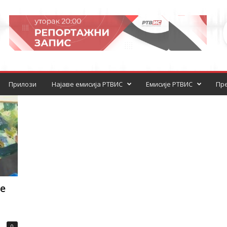
Прилози
Најаве емисија РТВИС
Емисије РТВИС
Пре
е
0