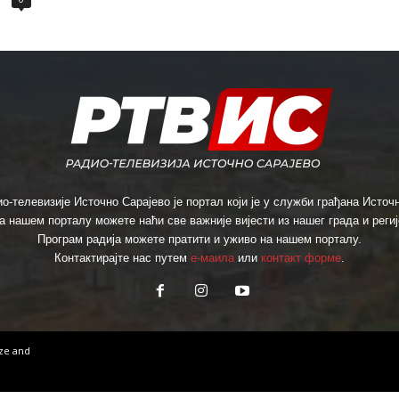
о-телевизије Источно Сарајево је портал који је у служби грађана Источн
а нашем порталу можете наћи све важније вијести из нашег града и региј
Програм радија можете пратити и уживо на нашем порталу.
Контактирајте нас путем
е-маила
или
контакт форме
.
ize
and