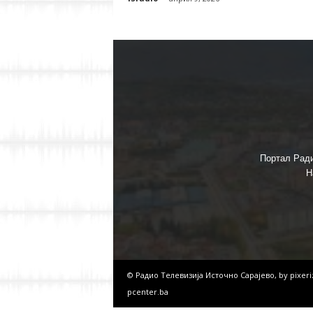
Портал Ради
Н
© Радио Телевизија Источно Сарајево, by
pixer
pcenter.ba