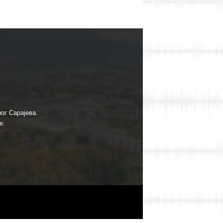
ог Сарајева.
е.