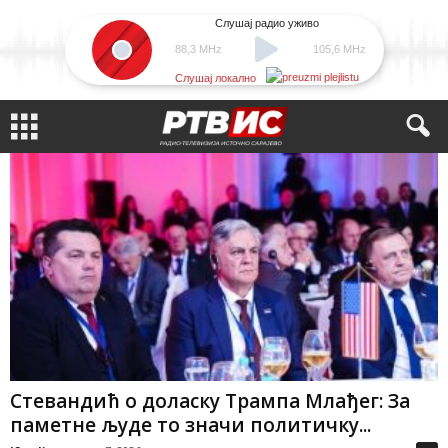
Слушај радио уживо
88,3 MHz
105,6 MHz
Слушај локално
Стевандић о доласку Трампа Млађег: За
паметне људе то значи политичку...