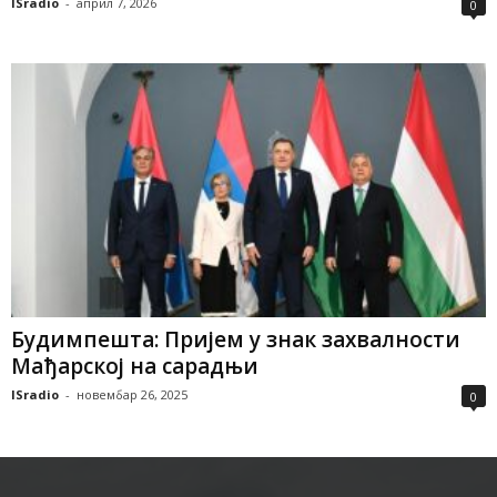
ISradio
-
април 7, 2026
0
Будимпешта: Пријем у знак захвалности
Мађарској на сарадњи
ISradio
-
новембар 26, 2025
0