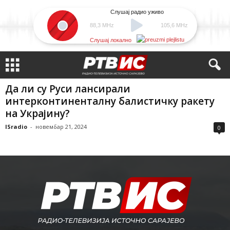
Слушај радио уживо
88,3 MHz
105,6 MHz
Слушај локално
Да ли су Руси лансирали
интерконтиненталну балистичку ракету
на Украјину?
ISradio
-
новембар 21, 2024
0