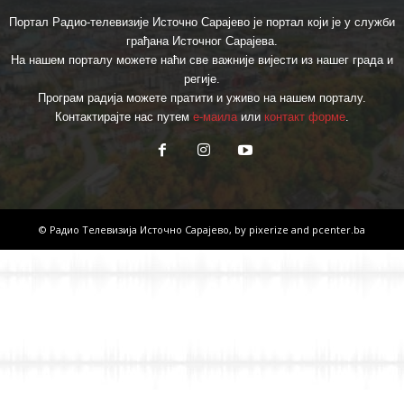
Портал Радио-телевизије Источно Сарајево је портал који је у служби
грађана Источног Сарајева.
На нашем порталу можете наћи све важније вијести из нашег града и
регије.
Програм радија можете пратити и уживо на нашем порталу.
Контактирајте нас путем
е-маила
или
контакт форме
.
© Радио Телевизија Источно Сарајево, by
pixerize
and
pcenter.ba