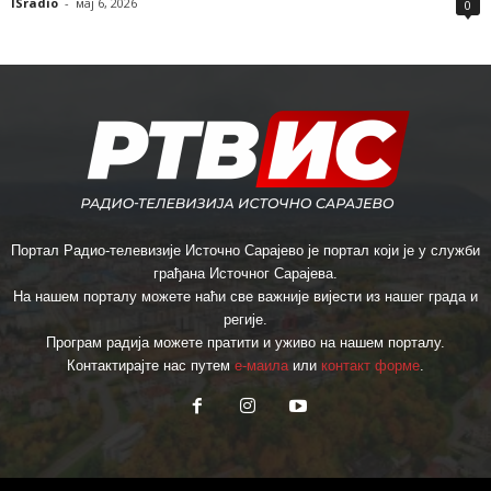
ISradio
-
мај 6, 2026
0
Портал Радио-телевизије Источно Сарајево је портал који је у служби
грађана Источног Сарајева.
На нашем порталу можете наћи све важније вијести из нашег града и
регије.
Програм радија можете пратити и уживо на нашем порталу.
Контактирајте нас путем
е-маила
или
контакт форме
.