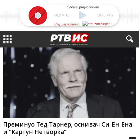
Слушај радио уживо
88,3 MHz
105,6 MHz
Слушај локално
Преминуо Тед Тарнер, оснивач Си-Ен-Ена
и “Картун Нетворка“