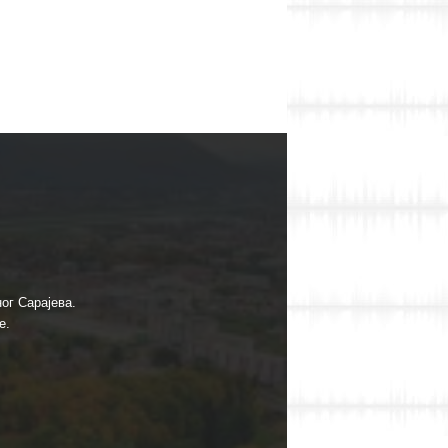
ог Сарајева.
е.