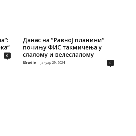
а“:
Данас на “Равној планини“
ка“
почињу ФИС такмичења у
слалому и велеслалому
0
ISradio
-
јануар 29, 2024
0