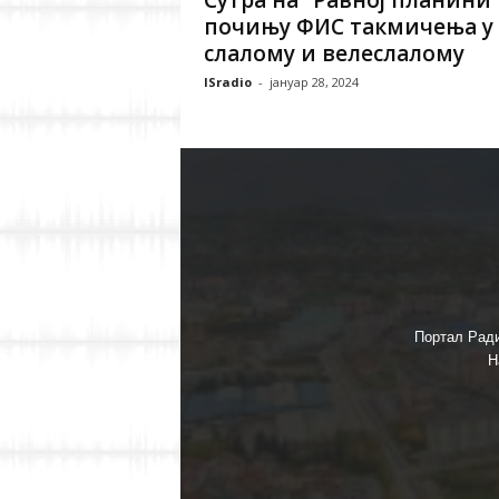
Сутра на “Равној планини
почињу ФИС такмичења у
слалому и велеслалому
ISradio
-
јануар 28, 2024
Портал Ради
Н