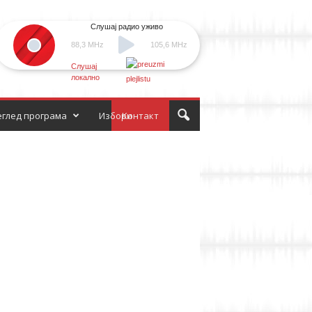
Слушај радио уживо
88,3 MHz
105,6 MHz
Слушај
локално
глед програма
Избори
Контакт