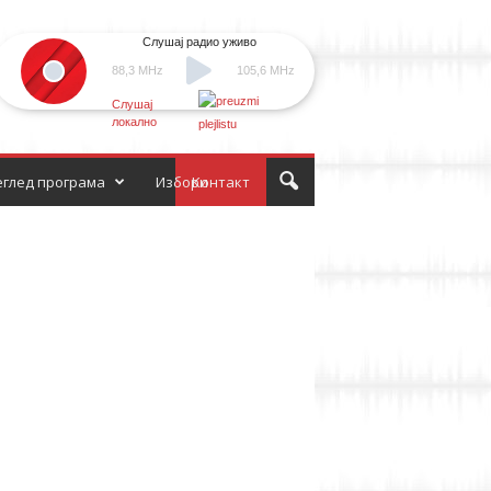
Слушај радио уживо
88,3 MHz
105,6 MHz
Слушај
локално
глед програма
Избори
Контакт