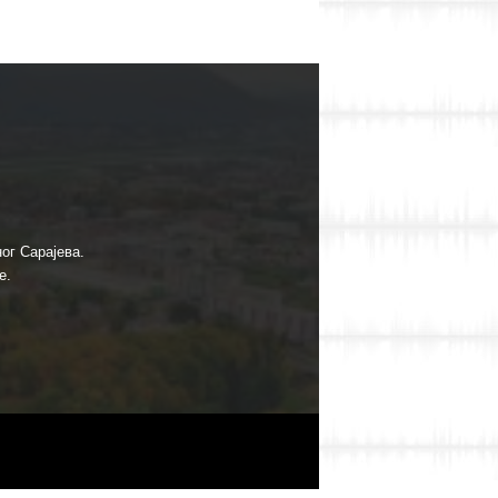
ог Сарајева.
е.