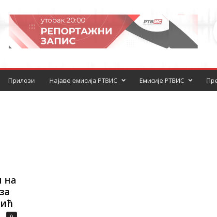
Прилози
Најаве емисија РТВИС
Емисије РТВИС
Пре
 на
за
вић
0