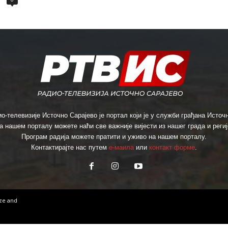
о-телевизије Источно Сарајево је портал који је у служби грађана Источн
а нашем порталу можете наћи све важније вијести из нашег града и региј
Програм радија можете пратити и уживо на нашем порталу.
Контактирајте нас путем
е-маила
или
контакт форме
.
ize
and