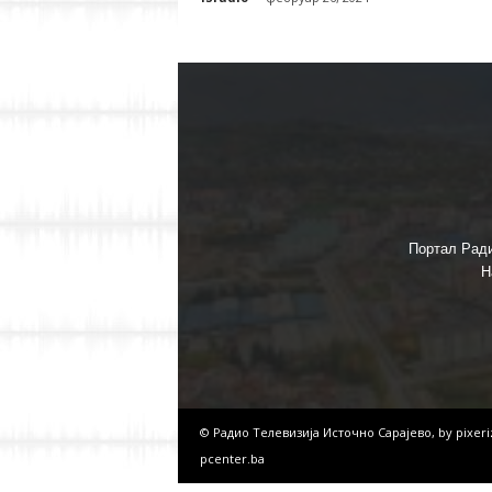
Портал Ради
Н
© Радио Телевизија Источно Сарајево, by
pixer
pcenter.ba