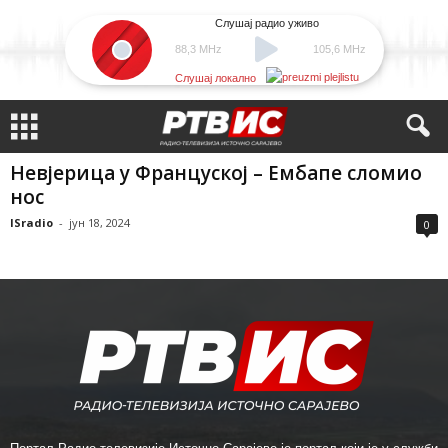
Слушај радио уживо
88,3 MHz
105,6 MHz
Слушај локално
Невјерица у Француској – Ембапе сломио
нос
ISradio
-
јун 18, 2024
0