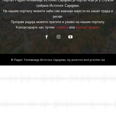
Портал Радио-телевизије Источно Сарајево је портал који је у служби
грађана Источног Сарајева.
На нашем порталу можете наћи све важније вијести из нашег града и
регије.
Програм радија можете пратити и уживо на нашем порталу.
Контактирајте нас путем
е-маила
или
контакт форме
.
© Радио Телевизија Источно Сарајево, by
pixerize
and
pcenter.ba