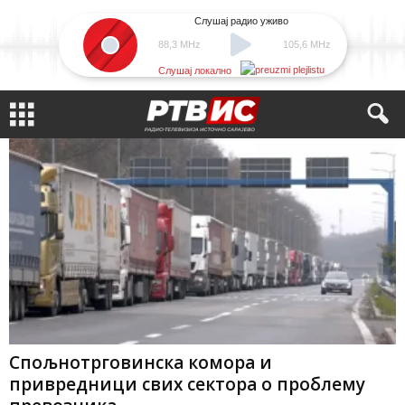
Слушај радио уживо
88,3 MHz
105,6 MHz
Слушај локално
Спољнотрговинска комора и
привредници свих сектора о проблему