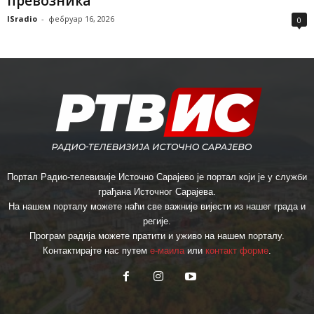
превозника
ISradio
-
фебруар 16, 2026
0
Портал Радио-телевизије Источно Сарајево је портал који је у служби
грађана Источног Сарајева.
На нашем порталу можете наћи све важније вијести из нашег града и
регије.
Програм радија можете пратити и уживо на нашем порталу.
Контактирајте нас путем
е-маила
или
контакт форме
.