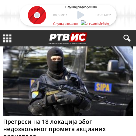
Слушај радио уживо
88,3 MHz
105,6 MHz
Слушај локално
Претреси на 18 локација због
недозвољеног промета акцизних