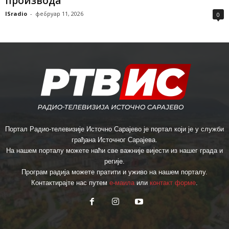
производа
ISradio
-
фебруар 11, 2026
0
Портал Радио-телевизије Источно Сарајево је портал који је у служби
грађана Источног Сарајева.
На нашем порталу можете наћи све важније вијести из нашег града и
регије.
Програм радија можете пратити и уживо на нашем порталу.
Контактирајте нас путем
е-маила
или
контакт форме
.