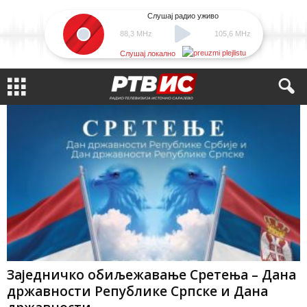
Слушај радио уживо
88,3 MHz
105,6 MHz
Слушај локално
Заједничко обиљежавање Сретења – Дана
државности Републике Српске и Дана