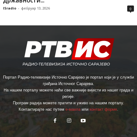
државности...
ISradio
-
фебруар 13, 2026
0
Портал Радио-телевизије Источно Сарајево је портал који је у служби
грађана Источног Сарајева.
На нашем порталу можете наћи све важније вијести из нашег града и
регије.
Програм радија можете пратити и уживо на нашем порталу.
Контактирајте нас путем
е-маила
или
контакт форме
.