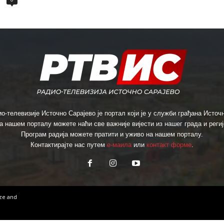
о-телевизије Источно Сарајево је портал који је у служби грађана Источн
а нашем порталу можете наћи све важније вијести из нашег града и региј
Програм радија можете пратити и уживо на нашем порталу.
Контактирајте нас путем
е-маила
или
контакт форме
.
ize
and