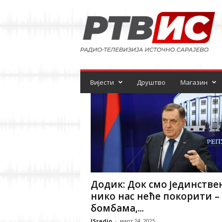
Р
а
д
и
о
-
т
е
Вијести
Друштво
Магазин
л
е
в
и
з
и
ј
а
Додик: Док смо јединстве
нико нас неће покорити –
бомбама,...
ISradio
-
март 24, 2025