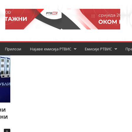
Прилози
Најаве емисија РТВИС
Емисије РТВИС
Пре
ни
 ни
0