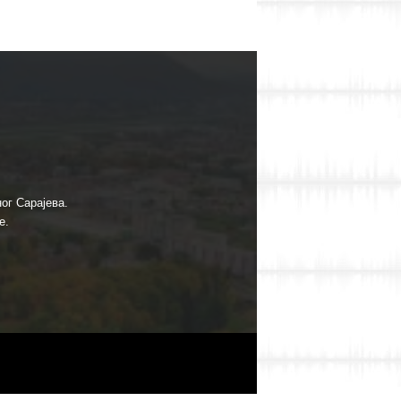
ог Сарајева.
е.