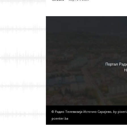
Портал Ради
Н
© Радио Телевизија Источно Сарајево, by
pixer
pcenter.ba