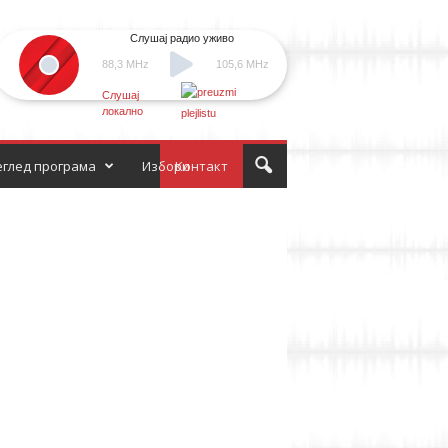
Слушај радио уживо
88,3 MHz
105,6 MHz
Слушај
локално
глед програма
Избори
Контакт