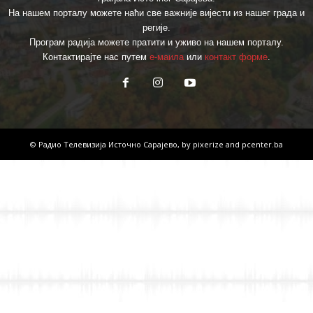
На нашем порталу можете наћи све важније вијести из нашег града и
регије.
Програм радија можете пратити и уживо на нашем порталу.
Контактирајте нас путем
е-маила
или
контакт форме
.
© Радио Телевизија Источно Сарајево, by
pixerize
and
pcenter.ba