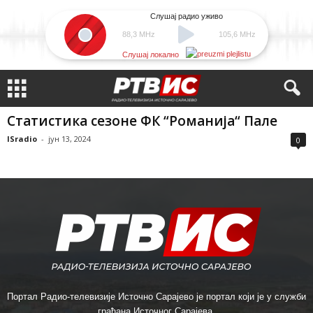
Слушај радио уживо
88,3 MHz
105,6 MHz
Слушај локално
Статистика сезоне ФК “Романија“ Пале
ISradio
-
јун 13, 2024
0
Портал Радио-телевизије Источно Сарајево је портал који је у служби
грађана Источног Сарајева.