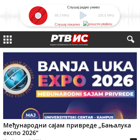
Слушај радио уживо
88,3 MHz
105,6 MHz
Слушај локално
Међународни сајам привреде „Бањалука
експо 2026“