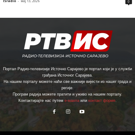
ISradio
-
мај 13, 2026
0
Портал Радио-телевизије Источно Сарајево је портал који је у служби
грађана Источног Сарајева.
На нашем порталу можете наћи све важније вијести из нашег града и
регије.
Програм радија можете пратити и уживо на нашем порталу.
Контактирајте нас путем
е-маила
или
контакт форме
.