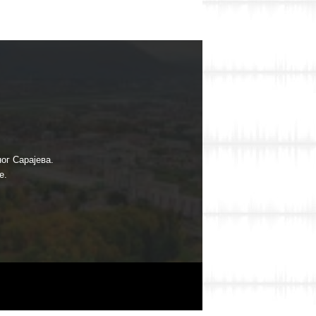
ог Сарајева.
е.