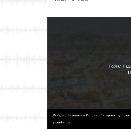
Портал Ради
Н
© Радио Телевизија Источно Сарајево, by
pixer
pcenter.ba