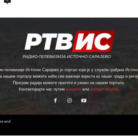
о-телевизије Источно Сарајево је портал који је у служби грађана Источн
а нашем порталу можете наћи све важније вијести из нашег града и региј
Програм радија можете пратити и уживо на нашем порталу.
Контактирајте нас путем
е-маила
или
контакт форме
.
ize
and