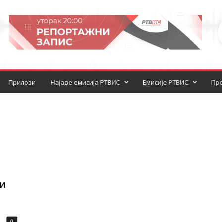
Прилози
Најаве емисија РТВИС
Емисије РТВИС
Пре
ки
0