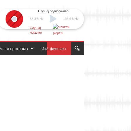
Слушај радио уживо
88,3 MHz
105,6 MHz
Слушај
локално
глед програма
Избори
Контакт