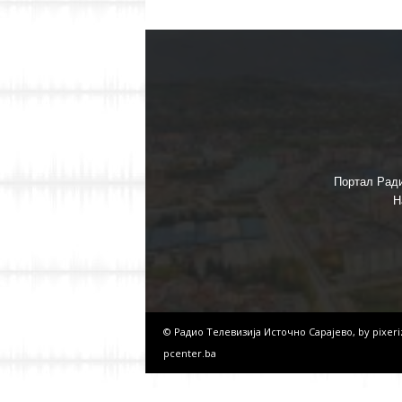
Портал Ради
Н
© Радио Телевизија Источно Сарајево, by
pixer
pcenter.ba