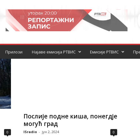
Прилози
Најаве емисија РТВИС
Емисије РТВИС
Пре
Послије подне киша, понегдје
могућ град
ISradio
-
јун 2, 2024
0
0