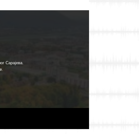
ог Сарајева.
е.