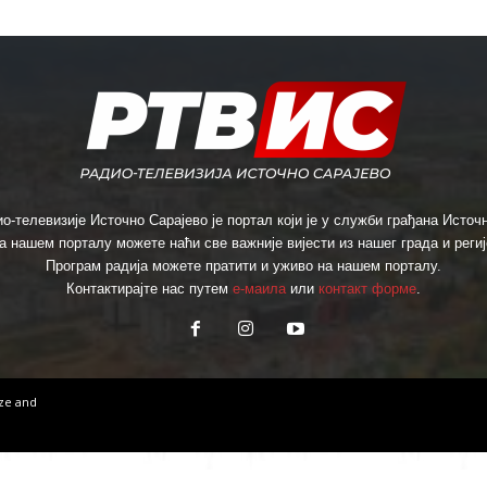
о-телевизије Источно Сарајево је портал који је у служби грађана Источн
а нашем порталу можете наћи све важније вијести из нашег града и региј
Програм радија можете пратити и уживо на нашем порталу.
Контактирајте нас путем
е-маила
или
контакт форме
.
ize
and