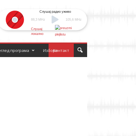
Слушај радио уживо
88,3 MHz
105,6 MHz
Слушај
локално
глед програма
Избори
Контакт