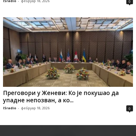
ISradio
-
фебруар 18, 2026
0
Преговори у Женеви: Ко је покушао да
упадне непозван, а ко...
ISradio
-
фебруар 18, 2026
0