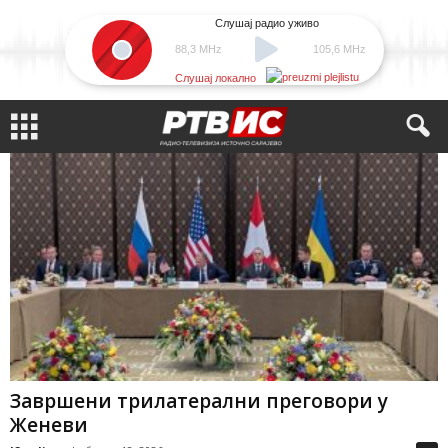
Слушај радио уживо
88,3 MHz
105,6 MHz
Слушај локално
Завршени трилатерални преговори у
Женеви