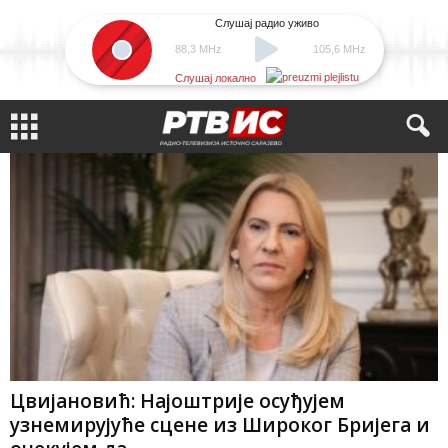
Слушај радио уживо
88,3 MHz
105,6 MHz
Слушај локално
Цвијановић: Најоштрије осуђујем
узнемирујуће сцене из Широког Бријега и