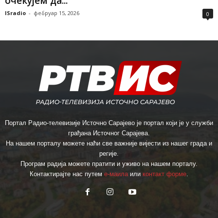
очекујем да...
ISradio
-
фебруар 15, 2026
0
Портал Радио-телевизије Источно Сарајево је портал који је у служби
грађана Источног Сарајева.
На нашем порталу можете наћи све важније вијести из нашег града и
регије.
Програм радија можете пратити и уживо на нашем порталу.
Контактирајте нас путем
е-маила
или
контакт форме
.