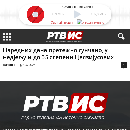
Слушај радио уживо
88,3 MHz
105,6 MHz
Слушај локално
Наредних дана претежно сунчано, у
недјељу и до 35 степени Целзијусових
ISradio
-
јул 3, 2024
0