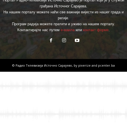
Портал Радио-телевизије Источно Сарајево је портал који је у служби
грађана Источног Сарајева.
На нашем порталу можете наћи све важније вијести из нашег града и
регије.
Програм радија можете пратити и уживо на нашем порталу.
Контактирајте нас путем
е-маила
или
контакт форме
.
© Радио Телевизија Источно Сарајево, by
pixerize
and
pcenter.ba