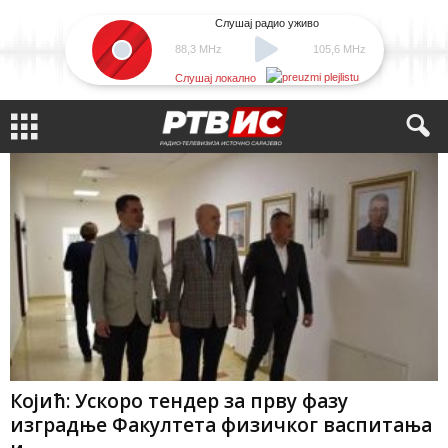
Слушај радио уживо
88,3 MHz
105,6 MHz
Слушај локално
Којић: Ускоро тендер за прву фазу
изградње Факултета физичког васпитања