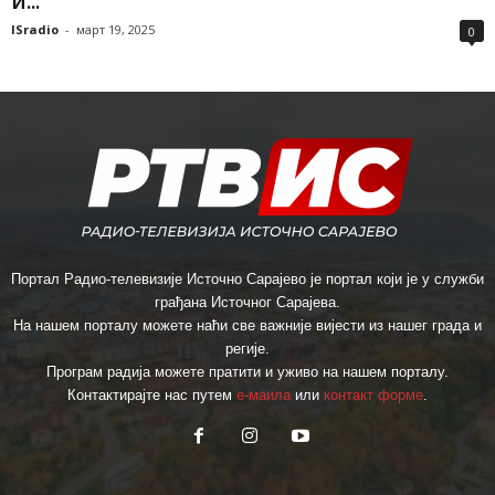
и...
ISradio
-
март 19, 2025
0
Портал Радио-телевизије Источно Сарајево је портал који је у служби
грађана Источног Сарајева.
На нашем порталу можете наћи све важније вијести из нашег града и
регије.
Програм радија можете пратити и уживо на нашем порталу.
Контактирајте нас путем
е-маила
или
контакт форме
.