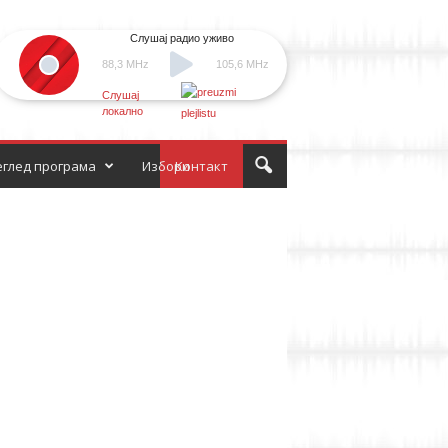
Слушај радио уживо
88,3 MHz
105,6 MHz
Слушај
локално
глед програма
Избори
Контакт