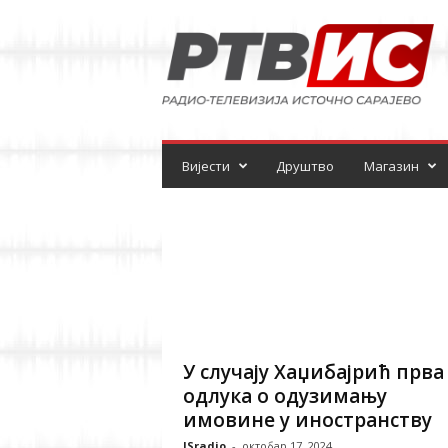
Р
а
д
и
о
-
т
е
Вијести
Друштво
Магазин
л
е
в
и
з
и
ј
а
У случају Хаџибајрић прва
одлука о одузимању
имовине у иностранству
ISradio
-
октобар 17, 2024