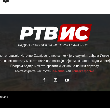
о-телевизије Источно Сарајево је портал који је у служби грађана Источн
а нашем порталу можете наћи све важније вијести из нашег града и региј
Програм радија можете пратити и уживо на нашем порталу.
Контактирајте нас путем
е-маила
или
контакт форме
.
ize
and