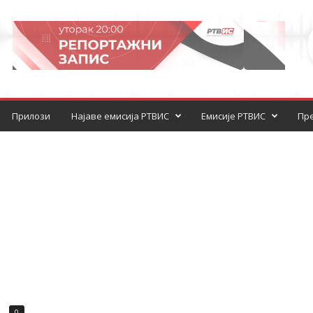
Прилози
Најаве емисија РТВИС
Емисије РТВИС
Пре
0