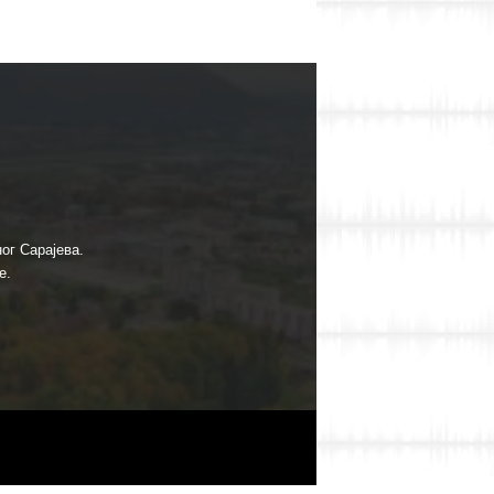
ог Сарајева.
е.