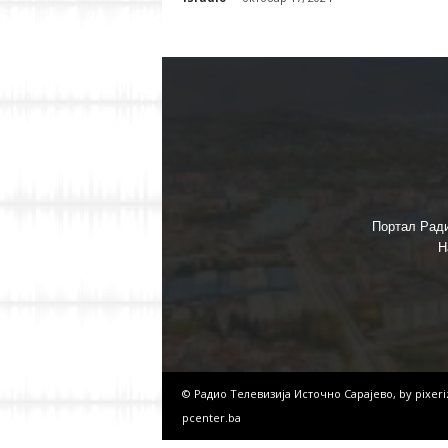
Портал Ради
Н
© Радио Телевизија Источно Сарајево, by
pixer
pcenter.ba