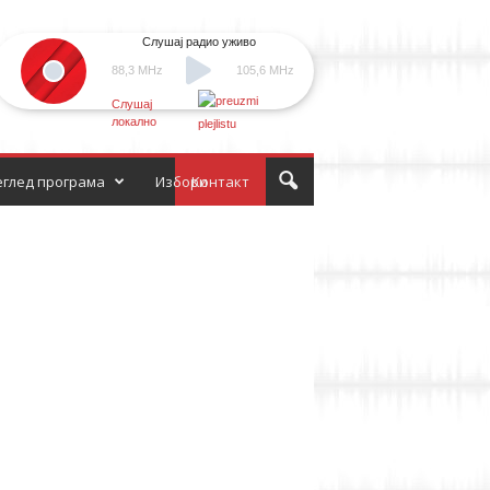
Слушај радио уживо
88,3 MHz
105,6 MHz
Слушај
локално
глед програма
Избори
Контакт