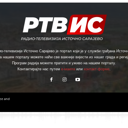
о-телевизије Источно Сарајево је портал који је у служби грађана Источн
а нашем порталу можете наћи све важније вијести из нашег града и региј
Програм радија можете пратити и уживо на нашем порталу.
Контактирајте нас путем
е-маила
или
контакт форме
.
ize
and