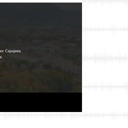
ог Сарајева.
е.