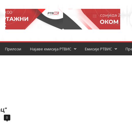
Прилози
Најаве емисија РТВИС
Емисије РТВИС
Пре
ац“
0