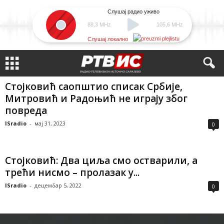
Слушај радио уживо
88,3 MHz
105,6 MHz
Слушај локално
Стојковић саопштио списак Србије,
Митровић и Радоњић не играју због
повреда
ISradio
-
мај 31, 2023
0
Стојковић: Два циља смо остварили, а
трећи нисмо – пролазак у...
ISradio
-
децембар 5, 2022
0