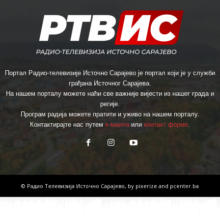
Портал Радио-телевизије Источно Сарајево је портал који је у служби
грађана Источног Сарајева.
На нашем порталу можете наћи све важније вијести из нашег града и
регије.
Програм радија можете пратити и уживо на нашем порталу.
Контактирајте нас путем
е-маила
или
контакт форме
.
© Радио Телевизија Источно Сарајево, by
pixerize
and
pcenter.ba