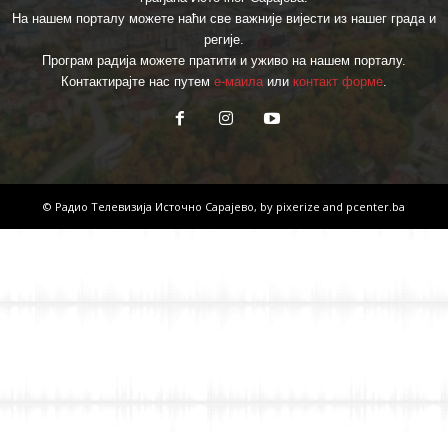
На нашем порталу можете наћи све важније вијести из нашег града и
регије.
Програм радија можете пратити и уживо на нашем порталу.
Контактирајте нас путем
е-маила
или
контакт форме
.
© Радио Телевизија Источно Сарајево, by
pixerize
and
pcenter.ba