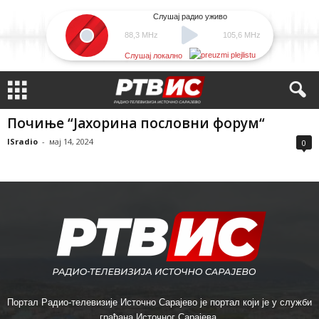
Слушај радио уживо
88,3 MHz
105,6 MHz
Слушај локално
Почиње “Јахорина пословни форум“
ISradio
-
мај 14, 2024
0
Портал Радио-телевизије Источно Сарајево је портал који је у служби
грађана Источног Сарајева.