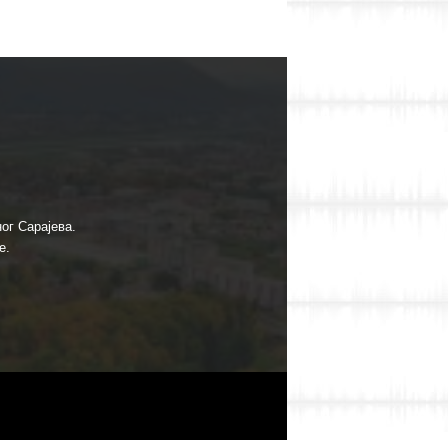
ог Сарајева.
е.