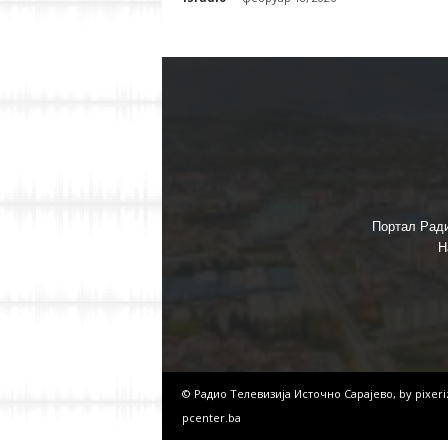
Портал Ради
Н
© Радио Телевизија Источно Сарајево, by
pixer
pcenter.ba