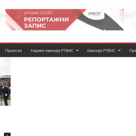
Прилози
Најаве емисија РТВИС
Емисије РТВИС
Пре
0