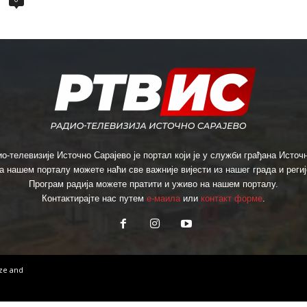
о-телевизије Источно Сарајево је портал који је у служби грађана Источн
а нашем порталу можете наћи све важније вијести из нашег града и региј
Програм радија можете пратити и уживо на нашем порталу.
Контактирајте нас путем
е-маила
или
контакт форме
.
ize
and