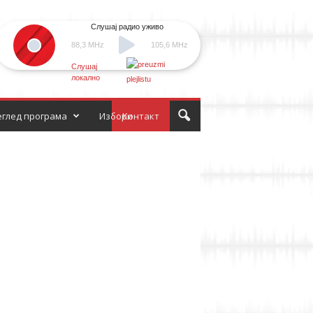
Слушај радио уживо
88,3 MHz
105,6 MHz
Слушај
локално
глед програма
Избори
Контакт