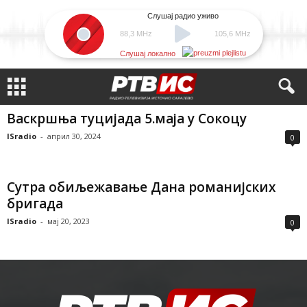
Слушај радио уживо
88,3 MHz
105,6 MHz
Слушај локално
Васкршња туцијада 5.маја у Сокоцу
ISradio
-
април 30, 2024
0
Сутра обиљежавање Дана романијских
бригада
ISradio
-
мај 20, 2023
0