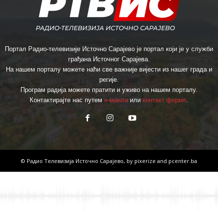
Портал Радио-телевизије Источно Сарајево је портал који је у служби
грађана Источног Сарајева.
На нашем порталу можете наћи све важније вијести из нашег града и
регије.
Програм радија можете пратити и уживо на нашем порталу.
Контактирајте нас путем
е-маила
или
контакт форме
.
© Радио Телевизија Источно Сарајево, by
pixerize
and
pcenter.ba