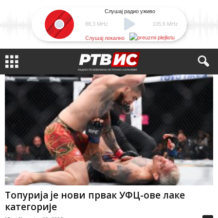
Слушај радио уживо
88,3 MHz
105,6 MHz
Слушај локално
Топуриjа je нови првак УФЦ-ове лаке
категорије