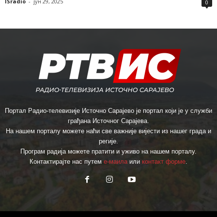
ISradio
-
јун 29, 2025
0
Портал Радио-телевизије Источно Сарајево је портал који је у служби
грађана Источног Сарајева.
На нашем порталу можете наћи све важније вијести из нашег града и
регије.
Програм радија можете пратити и уживо на нашем порталу.
Контактирајте нас путем
е-маила
или
контакт форме
.