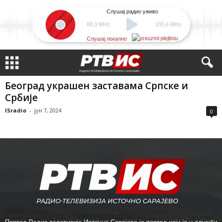
Слушај радио уживо
88,3 MHz
105,6 MHz
Слушај локално
Београд украшен заставама Српске и
Србије
ISradio
-
јун 7, 2024
0