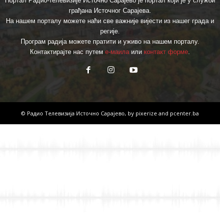
Портал Радио-телевизије Источно Сарајево је портал који је у служби
грађана Источног Сарајева.
На нашем порталу можете наћи све важније вијести из нашег града и
регије.
Програм радија можете пратити и уживо на нашем порталу.
Контактирајте нас путем
е-маила
или
контакт форме
.
© Радио Телевизија Источно Сарајево, by
pixerize
and
pcenter.ba