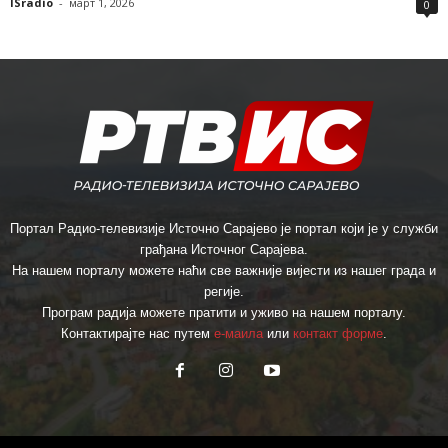
ISradio
-
март 1, 2026
0
Портал Радио-телевизије Источно Сарајево је портал који је у служби
грађана Источног Сарајева.
На нашем порталу можете наћи све важније вијести из нашег града и
регије.
Програм радија можете пратити и уживо на нашем порталу.
Контактирајте нас путем
е-маила
или
контакт форме
.