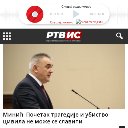
Слушај радио уживо
88,3 MHz
105,6 MHz
Слушај локално
Минић: Почетак трагедије и убиство
цивила не може се славити