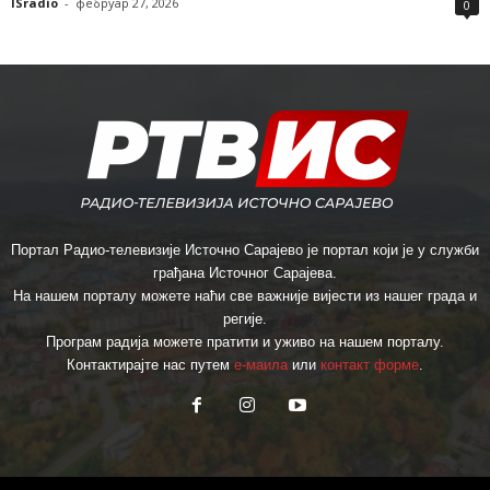
ISradio
-
фебруар 27, 2026
0
Портал Радио-телевизије Источно Сарајево је портал који је у служби
грађана Источног Сарајева.
На нашем порталу можете наћи све важније вијести из нашег града и
регије.
Програм радија можете пратити и уживо на нашем порталу.
Контактирајте нас путем
е-маила
или
контакт форме
.