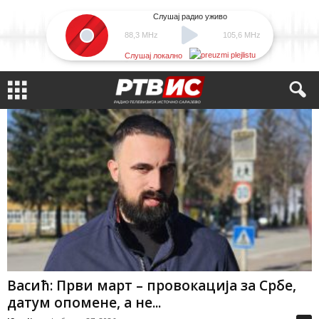
Слушај радио уживо
88,3 MHz
105,6 MHz
Слушај локално
Васић: Први март – провокација за Србе,
датум опомене, а не...