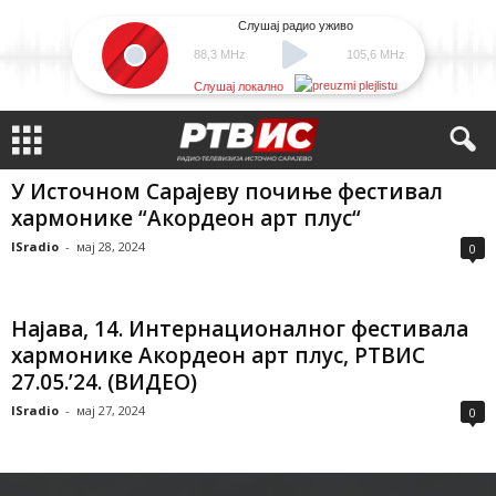
Слушај радио уживо
88,3 MHz
105,6 MHz
Слушај локално
У Источном Сарајеву почиње фестивал
хармонике “Акордеон арт плус“
ISradio
-
мај 28, 2024
0
Најава, 14. Интернационалног фестивала
хармонике Акордеон арт плус, РТВИС
27.05.’24. (ВИДЕО)
ISradio
-
мај 27, 2024
0