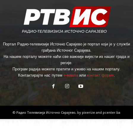
Портал Радио-телевизије Источно Сарајево је портал који је у служби
грађана Источног Сарајева.
На нашем порталу можете наћи све важније вијести из нашег града и
регије.
Програм радија можете пратити и уживо на нашем порталу.
Контактирајте нас путем
е-маила
или
контакт форме
.
© Радио Телевизија Источно Сарајево, by
pixerize
and
pcenter.ba